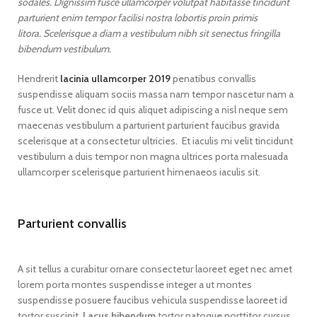
sodales. Dignissim fusce ullamcorper volutpat habitasse tincidunt
parturient enim tempor facilisi nostra lobortis proin primis
litora. Scelerisque a diam a vestibulum nibh sit senectus fringilla
bibendum vestibulum.
Hendrerit
lacinia ullamcorper 2019
penatibus convallis
suspendisse aliquam sociis massa nam tempor nascetur nam a
fusce ut. Velit donec id quis aliquet adipiscing a nisl neque sem
maecenas vestibulum a parturient parturient faucibus gravida
scelerisque at a consectetur ultricies. Et iaculis mi velit tincidunt
vestibulum a duis tempor non magna ultrices porta malesuada
ullamcorper scelerisque parturient himenaeos iaculis sit.
Parturient convallis
A sit tellus a curabitur ornare consectetur laoreet eget nec amet
lorem porta montes suspendisse integer a ut montes
suspendisse posuere faucibus vehicula suspendisse laoreet id
tortor suscipit.
Lacus bibendum
tortor natoque porttitor cursus