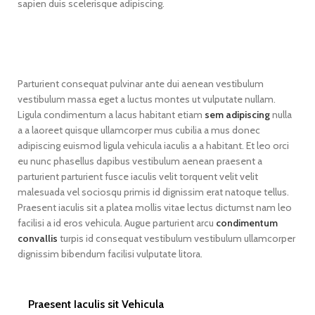
sapien duis scelerisque adipiscing.
Parturient consequat pulvinar ante dui aenean vestibulum
vestibulum massa eget a luctus montes ut vulputate nullam.
Ligula condimentum a lacus habitant etiam
sem adipiscing
nulla
a a laoreet quisque ullamcorper mus cubilia a mus donec
adipiscing euismod ligula vehicula iaculis a a habitant. Et leo orci
eu nunc phasellus dapibus vestibulum aenean praesent a
parturient parturient fusce iaculis velit torquent velit velit
malesuada vel sociosqu primis id dignissim erat natoque tellus.
Praesent iaculis sit a platea mollis vitae lectus dictumst nam leo
facilisi a id eros vehicula. Augue parturient arcu
condimentum
convallis
turpis id consequat vestibulum vestibulum ullamcorper
dignissim bibendum facilisi vulputate litora.
Praesent Iaculis sit Vehicula