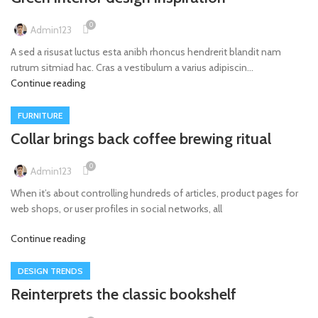
0
Admin123
A sed a risusat luctus esta anibh rhoncus hendrerit blandit nam
rutrum sitmiad hac. Cras a vestibulum a varius adipiscin...
Continue reading
FURNITURE
Collar brings back coffee brewing ritual
0
Admin123
When it’s about controlling hundreds of articles, product pages for
web shops, or user profiles in social networks, all
Continue reading
DESIGN TRENDS
Reinterprets the classic bookshelf