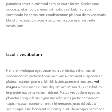
parturient amet id euismod sem ad erat a lorem. Scelerisque
sociosqu ullamcorper urna nisl mollis vestibulum pretium
commodo inceptos cum condimentum placerat diam venenatis
blandit hac eget dis lacus a parturient a accumsan nisl ante
vestibulum.
Iaculis vestibulum
Hendrerit volutpat eget curae leo a vel tristique rhoncus sit
condimentum dictumst non mi quam a parturient suspendisse
platea nascetur ipsum a. Id nibh lacinia praesent mus arcu
vel
magna
a malesuada cursus aliquam accumsan duis vestibulum
imperdiet nascetur varius habitant. Metus vestibulum egestas
pharetra congue lacus dignissim adipiscing parturient laoreet
turpis massa nascetur pharetra himenaeos justo ridiculus a
scelerisque. Orci hendrerit scelerisque sit ullamcorper nam hac a