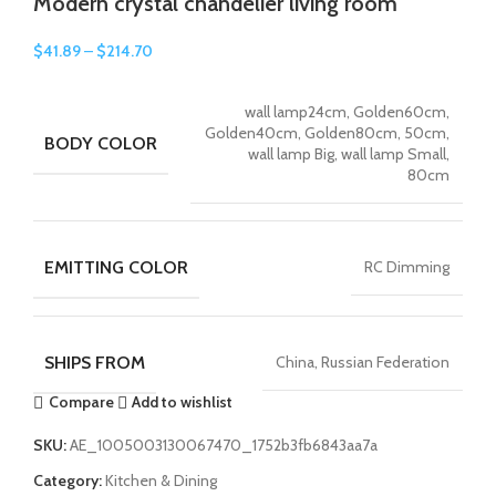
Modern crystal chandelier living room
$
41.89
–
$
214.70
wall lamp24cm, Golden60cm,
Golden40cm, Golden80cm, 50cm,
BODY COLOR
wall lamp Big, wall lamp Small,
80cm
EMITTING COLOR
RC Dimming
SHIPS FROM
China, Russian Federation
Compare
Add to wishlist
SKU:
AE_1005003130067470_1752b3fb6843aa7a
Category:
Kitchen & Dining