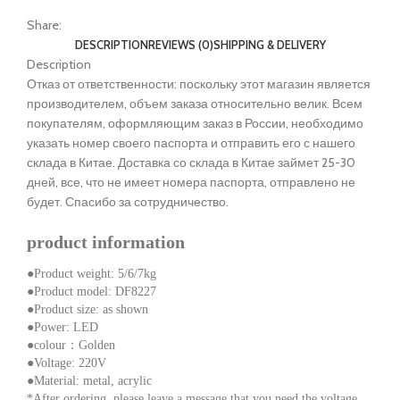
Share:
DESCRIPTION
REVIEWS (0)
SHIPPING & DELIVERY
Description
Отказ от ответственности: поскольку этот магазин является
производителем, объем заказа относительно велик. Всем
покупателям, оформляющим заказ в России, необходимо
указать номер своего паспорта и отправить его с нашего
склада в Китае. Доставка со склада в Китае займет 25-30
дней, все, что не имеет номера паспорта, отправлено не
будет. Спасибо за сотрудничество.
product information
●Product weight: 5/6/7kg
●Product model: DF8227
●Product size: as shown
●Power: LED
●colour：Golden
●Voltage: 220V
●Material: metal, acrylic
*After ordering, please leave a message that you need the voltage